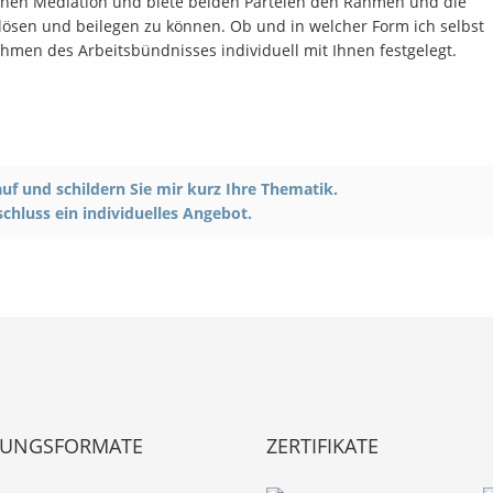
schen Mediation und biete beiden Parteien den Rahmen und die
 lösen und beilegen zu können. Ob und in welcher Form ich selbst
ahmen des Arbeitsbündnisses individuell mit Ihnen festgelegt.
uf und schildern Sie mir kurz Ihre Thematik.
schluss ein individuelles Angebot.
TUNGSFORMATE
ZERTIFIKATE