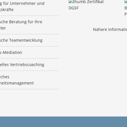
g für Unternehmer und
skräfte
sche Beratung für Ihre
iter
Nähere Informatio
sche Teamentwicklung
s-Mediation
elles Vertriebscoaching
iches
heitsmanagement