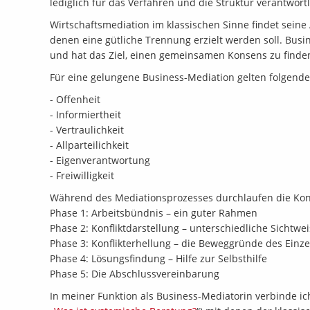
lediglich für das Verfahren und die Struktur verantwortl
Wirtschaftsmediation im klassischen Sinne findet sein
denen eine gütliche Trennung erzielt werden soll. Busin
und hat das Ziel, einen gemeinsamen Konsens zu finde
Für eine gelungene Business-Mediation gelten folgende
- Offenheit
- Informiertheit
- Vertraulichkeit
- Allparteilichkeit
- Eigenverantwortung
- Freiwilligkeit
Während des Mediationsprozesses durchlaufen die Konf
Phase 1: Arbeitsbündnis – ein guter Rahmen
Phase 2: Konfliktdarstellung – unterschiedliche Sichtwei
Phase 3: Konflikterhellung – die Beweggründe des Einz
Phase 4: Lösungsfindung – Hilfe zur Selbsthilfe
Phase 5: Die Abschlussvereinbarung
In meiner Funktion als Business-Mediatorin verbinde i